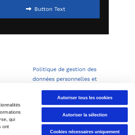
Button Text
Politique de gestion des
données personnelles et
cookies
om
Accessibilité
Autoriser tous les cookies
ionnalités
formations
Autoriser la sélection
yse, qui
s ont
Cookies nécessaires uniquement