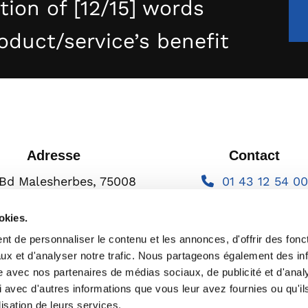
ction of [12/15] words
roduct/service’s benefit
Adresse
Contact
Bd Malesherbes, 75008
01 43 12 54 00

Paris, France
info@exeltium.c

okies.
t de personnaliser le contenu et les annonces, d'offrir des fonct
ux et d'analyser notre trafic. Nous partageons également des in
site avec nos partenaires de médias sociaux, de publicité et d'anal
 avec d'autres informations que vous leur avez fournies ou qu'il
lisation de leurs services.