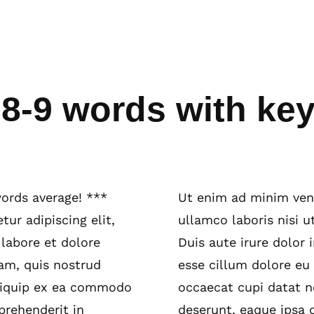
le 8-9 words with k
ords average! ***
Ut enim ad minim veni
ur adipiscing elit,
ullamco laboris nisi 
labore et dolore
Duis aute irure dolor 
am, quis nostrud
esse cillum dolore eu 
 aliquip ex ea commodo
occaecat cupi datat no
prehenderit in
deserunt, eaque ipsa q