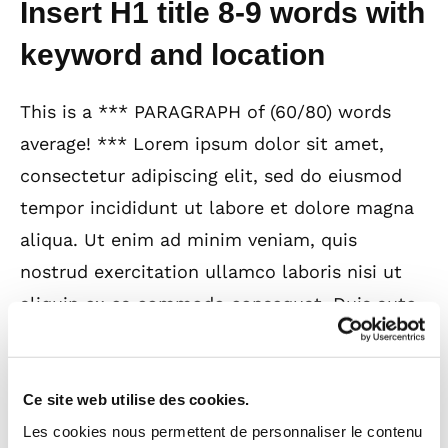
Insert H1 title 8-9 words with
keyword and location
This is a *** PARAGRAPH of (60/80) words
average! *** Lorem ipsum dolor sit amet,
consectetur adipiscing elit, sed do eiusmod
tempor incididunt ut labore et dolore magna
aliqua. Ut enim ad minim veniam, quis
nostrud exercitation ullamco laboris nisi ut
aliquip ex ea commodo consequat. Duis aute
irure dolor in reprehenderit in voluptate velit
esse cillum dolore eu fugiat nulla pariatur.
Excepteur sint occaecat cupi datat non
Ce site web utilise des cookies.
proident, sunt in culpa qui officia deserunt,
Les cookies nous permettent de personnaliser le contenu