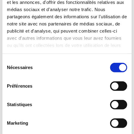
et les annonces, d'offrir des fonctionnalités relatives aux
eaque ipsa quae ab illo.
médias sociaux et d'analyser notre trafic. Nous
partageons également des informations sur l'utilisation de
Ut enim ad minim veniam, quis nostrud
notre site avec nos partenaires de médias sociaux, de
exercitation ullamco laboris nisi ut aliquip ex
publicité et d'analyse, qui peuvent combiner celles-ci
avec d'autres informations que vous leur avez fournies
ea commodo consequat. Duis aute irure dolor
ou qu'ils ont collectées lors de votre utilisation de leurs
in reprehenderit in voluptate velit esse cillum
services.
dolore eu fugiat nulla pariatur. Excepteur sint
Sélection
Nécessaires
occaecat cupi datat non proident, sunt in
du
consentement
culpa qui officia deserunt, eaque ipsa quae ab
Préférences
illo.
Statistiques
Place Categories+ widget here {{and remove
Marketing
this text}}
Place Catalog+ widget here {{and remove this